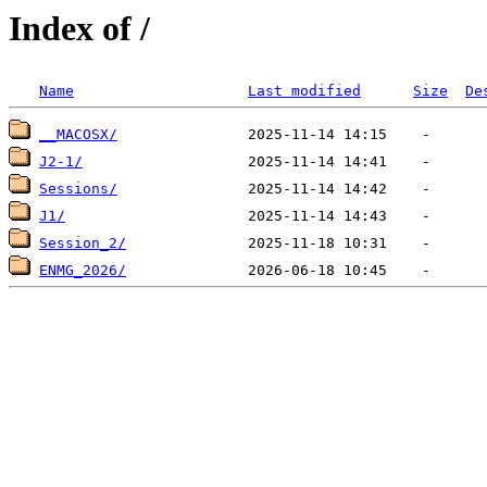
Index of /
Name
Last modified
Size
De
__MACOSX/
J2-1/
Sessions/
J1/
Session_2/
ENMG_2026/